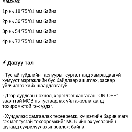
Хэмжээ:
1p нь 18*75*81 мм байна
2p нь 36*75*81 мм байна
3p нь 54*75*81 мм байна
4p нь 72*75*81 мм байна
⚡ Давуу тал
· Тусгай гүйдлийн таслуурыг сургалтанд хамрагдаагүй
хүмүүст мэргэжлийн бус байдлаар ашиглах, засвар
үйлчилгээ хийх шаардлагагүй.
· Дээр дурдсан нөхцөл, хэрэглээг хангасан "ON-OFF"
заалттай MCB нь тусгаарлах үйл ажиллагаанд
тохиромжтой гэж үздэг.
· Хүчдэлээс хамгаалах төхөөрөмж, хүчдэлийн баривчлагч
гэх мэт тусгай төхөөрөмжийг MCB-ийн эх үүсвэрийн
шугамд суурилуулахыг зөвлөж байна.