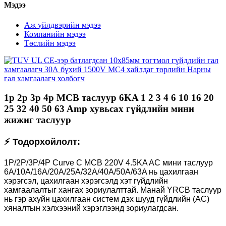
Мэдээ
Аж үйлдвэрийн мэдээ
Компанийн мэдээ
Төслийн мэдээ
1p 2p 3p 4p MCB таслуур 6KA 1 2 3 4 6 10 16 20
25 32 40 50 63 Amp хувьсах гүйдлийн мини
жижиг таслуур
⚡ Тодорхойлолт:
1P/2P/3P/4P Curve C MCB 220V 4.5KA AC мини таслуур
6A/10A/16A/20A/25A/32A/40A/50A/63A нь цахилгаан
хэрэгсэл, цахилгаан хэрэгсэлд хэт гүйдлийн
хамгаалалтыг хангах зориулалттай. Манай YRCB таслуур
нь гэр ахуйн цахилгаан систем дэх шууд гүйдлийн (AC)
хяналтын хэлхээний хэрэглээнд зориулагдсан.