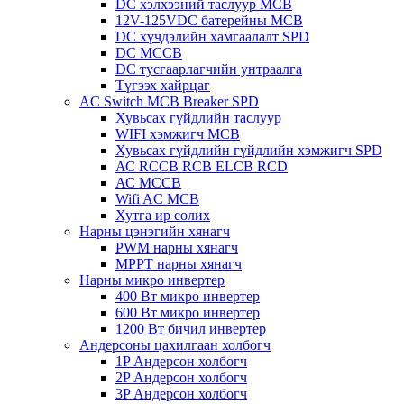
DC хэлхээний таслуур MCB
12V-125VDC батерейны MCB
DC хүчдэлийн хамгаалалт SPD
DC MCCB
DC тусгаарлагчийн унтраалга
Түгээх хайрцаг
AC Switch MCB Breaker SPD
Хувьсах гүйдлийн таслуур
WIFI хэмжигч MCB
Хувьсах гүйдлийн гүйдлийн хэмжигч SPD
АС RCCB RCB ELCB RCD
АС MCCB
Wifi AC MCB
Хутга ир солих
Нарны цэнэгийн хянагч
PWM нарны хянагч
MPPT нарны хянагч
Нарны микро инвертер
400 Вт микро инвертер
600 Вт микро инвертер
1200 Вт бичил инвертер
Андерсоны цахилгаан холбогч
1P Андерсон холбогч
2P Андерсон холбогч
3P Андерсон холбогч