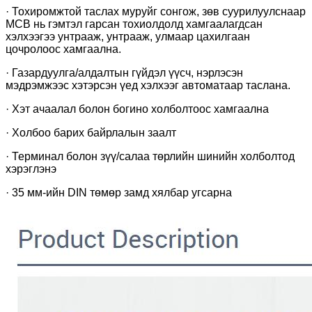
· Тохиромжтой таслах муруйг сонгож, зөв ​​суурилуулснаар
MCB нь гэмтэл гарсан тохиолдолд хамгаалагдсан
хэлхээгээ унтрааж, унтрааж, улмаар цахилгаан
цочролоос хамгаална.
· Газардуулга/алдалтын гүйдэл үүсч, нэрлэсэн
мэдрэмжээс хэтэрсэн үед хэлхээг автоматаар таслана.
· Хэт ачаалал болон богино холболтоос хамгаална
· Холбоо барих байрлалын заалт
· Терминал болон зүү/салаа төрлийн шинийн холболтод
хэрэглэнэ
· 35 мм-ийн DIN төмөр замд хялбар угсарна