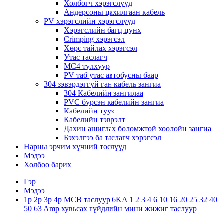
Холбогч хэрэгслүүд
Андерсоны цахилгаан кабель
PV хэрэгслийн хэрэгслүүд
Хэрэгслийн багц цүнх
Crimping хэрэгсэл
Хөрс тайлах хэрэгсэл
Утас таслагч
MC4 түлхүүр
PV таб утас автобусны баар
304 зэвэрдэггүй ган кабель зангиа
304 Кабелийн зангилаа
PVC бүрсэн кабелийн зангиа
Кабелийн тууз
Кабелийн тэврэлт
Дахин ашиглах боломжтой хоолойн зангиа
Бэхэлгээ ба таслагч хэрэгсэл
Нарны эрчим хүчний төслүүд
Мэдээ
Холбоо барих
Гэр
Мэдээ
1p 2p 3p 4p MCB таслуур 6KA 1 2 3 4 6 10 16 20 25 32 40
50 63 Amp хувьсах гүйдлийн мини жижиг таслуур