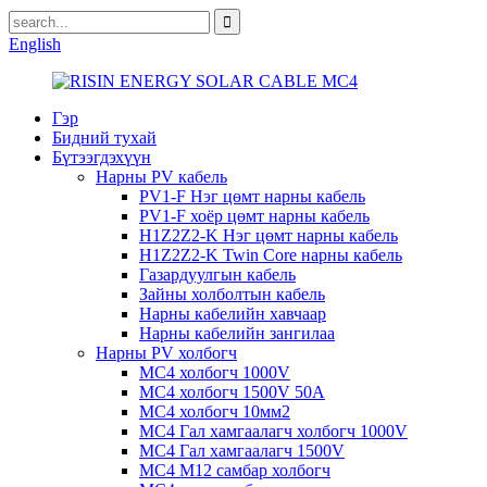
English
Гэр
Бидний тухай
Бүтээгдэхүүн
Нарны PV кабель
PV1-F Нэг цөмт нарны кабель
PV1-F хоёр цөмт нарны кабель
H1Z2Z2-K Нэг цөмт нарны кабель
H1Z2Z2-K Twin Core нарны кабель
Газардуулгын кабель
Зайны холболтын кабель
Нарны кабелийн хавчаар
Нарны кабелийн зангилаа
Нарны PV холбогч
MC4 холбогч 1000V
MC4 холбогч 1500V 50A
MC4 холбогч 10мм2
MC4 Гал хамгаалагч холбогч 1000V
MC4 Гал хамгаалагч 1500V
MC4 M12 самбар холбогч