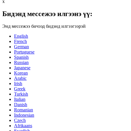
x
Бидэнд мессежээ илгээнэ үү:
Энд мессежээ бичээд бидэнд илгээгээрэй
English
French
German
Portuguese
Spanish
Russian
Japanese
Korean
Arabic
Irish
Greek
Turkish
Italian
Danish
Romanian
Indonesian
Czech
Afrikaans
Swedish