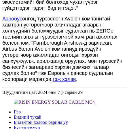
экосистемийг бий болгоход чухал үүрэг
гүйцэтгэдэг гэдэгт бид итгэдэг."
Аэробус
онгоц түрээслэгч Avolon компанитай
хамтран устөрөгчөөр ажилладаг агаарын
хөлгүүдийн боломжуудыг судалсан нь ZEROe
төслийн анхны түрээслэгчтэй хамтран ажиллах
болсон юм. "Farnborough Airshow-д зарласан,
Airbus болон Avolon компаниуд ирээдүйн
устөрөгчөөр ажилладаг онгоцыг хэрхэн
санхүүжүүлж, арилжаанд оруулах, мөн түрээсийн
бизнесийн загвараар хэрхэн дэмжих талаар
судлах болно" гэж Европын сансар судлалын
корпораци мэдэгдэв.
гэж хэлэв
.
Шуудангийн цаг: 2024 оны 7-р сарын 29
Гэр
Бидний тухай
Бидэнтэй холбоо барина уу
Бүтээгдэхүүн