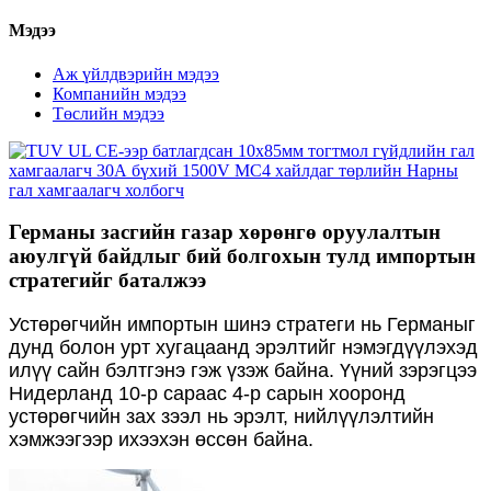
Мэдээ
Аж үйлдвэрийн мэдээ
Компанийн мэдээ
Төслийн мэдээ
Германы засгийн газар хөрөнгө оруулалтын
аюулгүй байдлыг бий болгохын тулд импортын
стратегийг баталжээ
Устөрөгчийн импортын шинэ стратеги нь Германыг
дунд болон урт хугацаанд эрэлтийг нэмэгдүүлэхэд
илүү сайн бэлтгэнэ гэж үзэж байна. Үүний зэрэгцээ
Нидерланд 10-р сараас 4-р сарын хооронд
устөрөгчийн зах зээл нь эрэлт, нийлүүлэлтийн
хэмжээгээр ихээхэн өссөн байна.