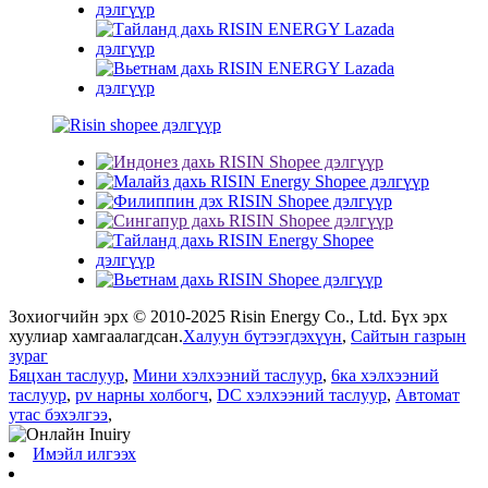
Зохиогчийн эрх © 2010-2025 Risin Energy Co., Ltd. Бүх эрх
хуулиар хамгаалагдсан.
Халуун бүтээгдэхүүн
,
Сайтын газрын
зураг
Бяцхан таслуур
,
Мини хэлхээний таслуур
,
6ка хэлхээний
таслуур
,
pv нарны холбогч
,
DC хэлхээний таслуур
,
Автомат
утас бэхэлгээ
,
Имэйл илгээх