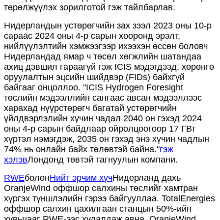
төрөлжүүлэх зорилготой гэж тайлбарлав.
Нидерландын устөрөгчийн зах зээл 2023 оны 10-р
сараас 2024 оны 4-р сарын хооронд эрэлт,
нийлүүлэлтийн хэмжээгээр ихээхэн өссөн боловч
Нидерландад ямар ч төсөл хөгжлийн шатандаа
ахиц дэвшил гараагүй гэж ICIS мэдэгдээд, хөрөнгө
оруулалтын эцсийн шийдвэр (FIDs) байхгүй
байгааг онцоллоо. "ICIS Hydrogen Foresight
төслийн мэдээллийн сангаас авсан мэдээллээс
харахад нүүрстөрөгч багатай устөрөгчийн
үйлдвэрлэлийн хүчин чадал 2040 он гэхэд 2024
оны 4-р сарын байдлаар ойролцоогоор 17 ГВт
хүртэл нэмэгдэж, 2035 он гэхэд энэ хүчин чадлын
74% нь онлайн байх төлөвтэй байна."
гэж
хэлэв
Лондонд төвтэй тагнуулын компани.
RWE
болон
Нийт эрчим хүч
Нидерланд дахь
OranjeWind оффшор салхины төслийг хамтран
хүргэх түншлэлийн гэрээ байгууллаа. TotalEnergies
оффшор салхин цахилгаан станцын 50%-ийн
хувьцааг RWE-ээс худалдаж авна. OranjeWind