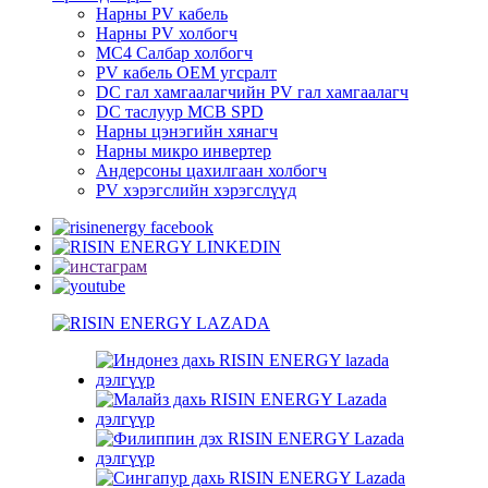
Нарны PV кабель
Нарны PV холбогч
MC4 Салбар холбогч
PV кабель OEM угсралт
DC гал хамгаалагчийн PV гал хамгаалагч
DC таслуур MCB SPD
Нарны цэнэгийн хянагч
Нарны микро инвертер
Андерсоны цахилгаан холбогч
PV хэрэгслийн хэрэгслүүд