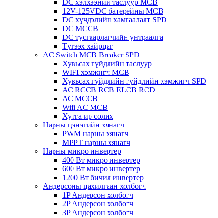
DC хэлхээний таслуур MCB
12V-125VDC батерейны MCB
DC хүчдэлийн хамгаалалт SPD
DC MCCB
DC тусгаарлагчийн унтраалга
Түгээх хайрцаг
AC Switch MCB Breaker SPD
Хувьсах гүйдлийн таслуур
WIFI хэмжигч MCB
Хувьсах гүйдлийн гүйдлийн хэмжигч SPD
АС RCCB RCB ELCB RCD
АС MCCB
Wifi AC MCB
Хутга ир солих
Нарны цэнэгийн хянагч
PWM нарны хянагч
MPPT нарны хянагч
Нарны микро инвертер
400 Вт микро инвертер
600 Вт микро инвертер
1200 Вт бичил инвертер
Андерсоны цахилгаан холбогч
1P Андерсон холбогч
2P Андерсон холбогч
3P Андерсон холбогч