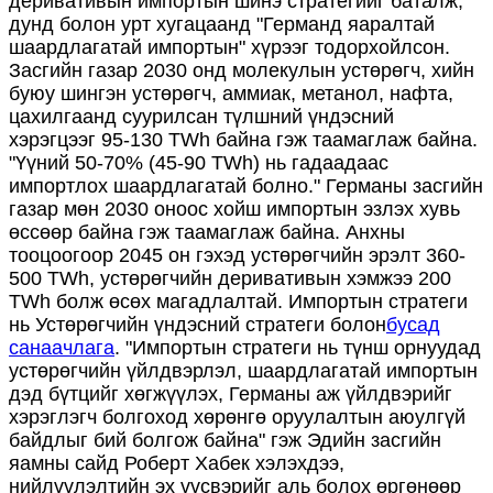
деривативын импортын шинэ стратегийг баталж,
дунд болон урт хугацаанд "Германд яаралтай
шаардлагатай импортын" хүрээг тодорхойлсон.
Засгийн газар 2030 онд молекулын устөрөгч, хийн
буюу шингэн устөрөгч, аммиак, метанол, нафта,
цахилгаанд суурилсан түлшний үндэсний
хэрэгцээг 95-130 TWh байна гэж таамаглаж байна.
"Үүний 50-70% (45-90 TWh) нь гадаадаас
импортлох шаардлагатай болно." Германы засгийн
газар мөн 2030 оноос хойш импортын эзлэх хувь
өссөөр байна гэж таамаглаж байна. Анхны
тооцоогоор 2045 он гэхэд устөрөгчийн эрэлт 360-
500 TWh, устөрөгчийн деривативын хэмжээ 200
TWh болж өсөх магадлалтай. Импортын стратеги
нь Устөрөгчийн үндэсний стратеги болон
бусад
санаачлага
. "Импортын стратеги нь түнш орнуудад
устөрөгчийн үйлдвэрлэл, шаардлагатай импортын
дэд бүтцийг хөгжүүлэх, Германы аж үйлдвэрийг
хэрэглэгч болгоход хөрөнгө оруулалтын аюулгүй
байдлыг бий болгож байна" гэж Эдийн засгийн
яамны сайд Роберт Хабек хэлэхдээ,
нийлүүлэлтийн эх үүсвэрийг аль болох өргөнөөр