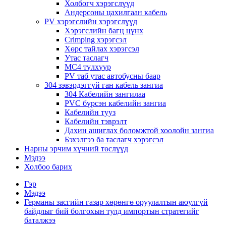
Холбогч хэрэгслүүд
Андерсоны цахилгаан кабель
PV хэрэгслийн хэрэгслүүд
Хэрэгслийн багц цүнх
Crimping хэрэгсэл
Хөрс тайлах хэрэгсэл
Утас таслагч
MC4 түлхүүр
PV таб утас автобусны баар
304 зэвэрдэггүй ган кабель зангиа
304 Кабелийн зангилаа
PVC бүрсэн кабелийн зангиа
Кабелийн тууз
Кабелийн тэврэлт
Дахин ашиглах боломжтой хоолойн зангиа
Бэхэлгээ ба таслагч хэрэгсэл
Нарны эрчим хүчний төслүүд
Мэдээ
Холбоо барих
Гэр
Мэдээ
Германы засгийн газар хөрөнгө оруулалтын аюулгүй
байдлыг бий болгохын тулд импортын стратегийг
баталжээ