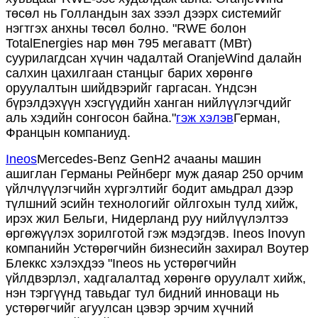
төсөл нь Голландын зах зээл дээрх системийг
нэгтгэх анхны төсөл болно. "RWE болон
TotalEnergies нар мөн 795 мегаватт (МВт)
суурилагдсан хүчин чадалтай OranjeWind далайн
салхин цахилгаан станцыг барих хөрөнгө
оруулалтын шийдвэрийг гаргасан. Үндсэн
бүрэлдэхүүн хэсгүүдийн ханган нийлүүлэгчдийг
аль хэдийн сонгосон байна."
гэж хэлэв
Герман,
Францын компаниуд.
Ineos
Mercedes-Benz GenH2 ачааны машин
ашиглан Германы Рейнберг муж даяар 250 орчим
үйлчлүүлэгчийн хүргэлтийг бодит амьдрал дээр
түлшний эсийн технологийг ойлгохын тулд хийж,
ирэх жил Бельги, Нидерланд руу нийлүүлэлтээ
өргөжүүлэх зорилготой гэж мэдэгдэв. Ineos Inovyn
компанийн Устөрөгчийн бизнесийн захирал Воутер
Блеккс хэлэхдээ "Ineos нь устөрөгчийн
үйлдвэрлэл, хадгалалтад хөрөнгө оруулалт хийж,
нэн тэргүүнд тавьдаг тул бидний инноваци нь
устөрөгчийг агуулсан цэвэр эрчим хүчний