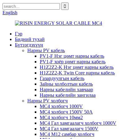
English
Гэр
Бидний тухай
Бүтээгдэхүүн
Нарны PV кабель
PV1-F Нэг цөмт нарны кабель
PV1-F хоёр цөмт нарны кабель
H1Z2Z2-K Нэг цөмт нарны кабель
H1Z2Z2-K Twin Core нарны кабель
Газардуулгын кабель
Зайны холболтын кабель
Нарны кабелийн хавчаар
Нарны кабелийн зангилаа
Нарны PV холбогч
MC4 холбогч 1000V
MC4 холбогч 1500V 50A
MC4 холбогч 10мм2
MC4 Гал хамгаалагч холбогч 1000V
MC4 Гал хамгаалагч 1500V
MC4 M12 самбар холбогч