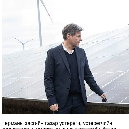
Германы засгийн газар устөрөгч, устөрөгчийн